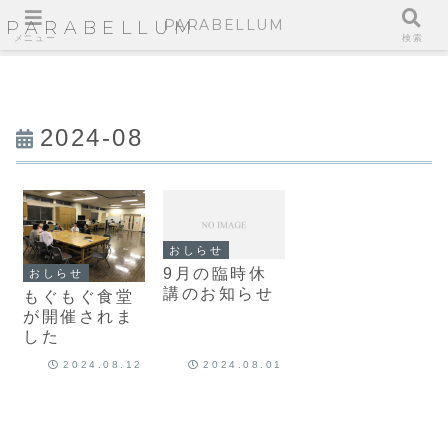
PARABELLUM
PARABELLUM
メニュー
検索
2024-08
おしらせ
9月の臨時休
おしらせ
講のお知らせ
もぐもぐ食堂
が開催されま
した
2024.08.12
2024.08.01