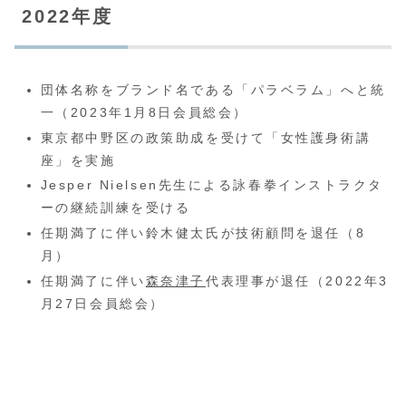
2022年度
団体名称をブランド名である「パラベラム」へと統
一（2023年1月8日会員総会）
東京都中野区の政策助成を受けて「女性護身術講
座」を実施
Jesper Nielsen先生による詠春拳インストラクタ
ーの継続訓練を受ける
任期満了に伴い鈴木健太氏が技術顧問を退任（8
月）
任期満了に伴い
森奈津子
代表理事が退任（2022年3
月27日会員総会）