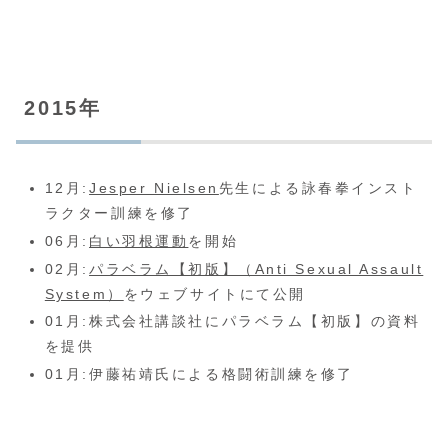
2015年
12月:
Jesper Nielsen
先生による詠春拳インスト
ラクター訓練を修了
06月:
白い羽根運動
を開始
02月:
パラベラム【初版】（Anti Sexual Assault
System）
をウェブサイトにて公開
01月:株式会社講談社にパラベラム【初版】の資料
を提供
01月:伊藤祐靖氏による格闘術訓練を修了