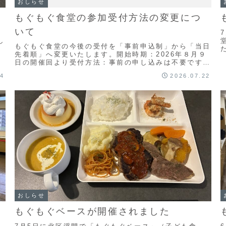
おしらせ
もぐもぐ食堂の参加受付方法の変更につ
いて
し
もぐもぐ食堂の今後の受付を「事前申込制」から「当日
先着順」へ変更いたします。開始時期：2026年８月９
日の開催回より受付方法：事前の申し込みは不要です。
開催当日に直接会場（ブーケ21）へお越しください...
04
2026.07.22
おしらせ
もぐもぐベースが開催されました