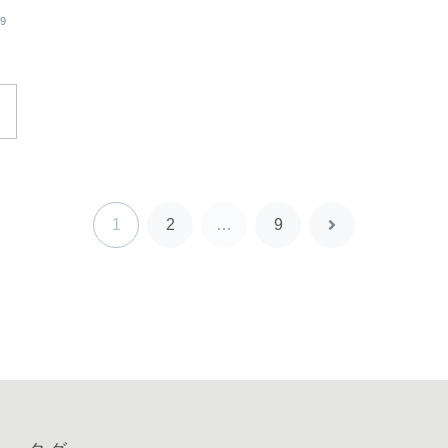
09
1
2
…
9
次
へ