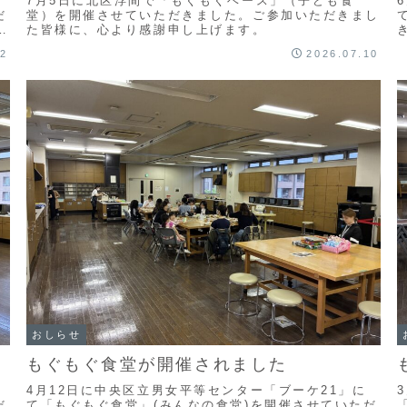
7月5日に北区浮間で「もぐもぐベース」（子ども食
だ
堂）を開催させていただきました。ご参加いただきまし
申
た皆様に、心より感謝申し上げます。
12
2026.07.10
おしらせ
もぐもぐ食堂が開催されました
4月12日に中央区立男女平等センター「ブーケ21」に
だ
て「もぐもぐ食堂」(みんなの食堂)を開催させていただ