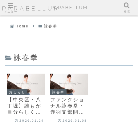
PARABELLUM
PARABELLUM
メニュー
検索
Home
詠春拳
詠春拳
おしらせ
詠春拳
【中央区・八
ファンクショ
丁堀】誰もが
ナル詠春拳・
自分らしく、
赤羽支部開設
安全に。多様
のお知らせ
2026.01.24
2026.01.08
なジェンダー
に配慮した護
身術スクール