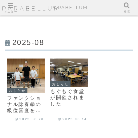
PARABELLUM
PARABELLUM
メニュー
検索
2025-08
おしらせ
もぐもぐ食堂
おしらせ
が開催されま
ファンクショ
した
ナル詠春拳の
級位審査を実
施
2025.08.28
2025.08.14