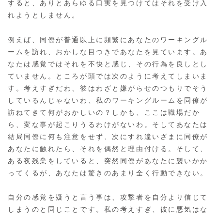
すると、ありとあらゆる口実を見つけてはそれを受け入
れようとしません。
例えば、同僚が普通以上に頻繁にあなたのワーキングル
ームを訪れ、おかしな目つきであなたを見ています。あ
なたは感覚ではそれを不快と感じ、その行為を良しとし
ていません。ところが頭では次のように考えてしまいま
す。考えすぎだわ、彼はわざと嫌がらせのつもりでそう
しているんじゃないわ、私のワーキングルームを同僚が
訪ねてきて何がおかしいの？しかも、ここは職場だか
ら、変な事が起こりうるわけがないわ。そしてあなたは
結局同僚に何も注意をせず、次にすれ違いざまに同僚が
あなたに触れたら、それを偶然と理由付ける。そして、
ある夜残業をしていると、突然同僚があなたに襲いかか
ってくるが、あなたは驚きのあまり全く行動できない。
自分の感覚を疑うと言う事は、攻撃者を自分より信じて
しまうのと同じことです。私の考えすぎ、彼に悪気はな