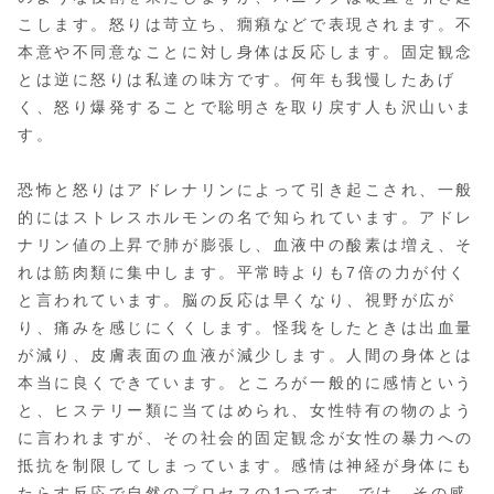
こします。怒りは苛立ち、癇癪などで表現されます。不
本意や不同意なことに対し身体は反応します。固定観念
とは逆に怒りは私達の味方です。何年も我慢したあげ
く、怒り爆発することで聡明さを取り戻す人も沢山いま
す。
恐怖と怒りはアドレナリンによって引き起こされ、一般
的にはストレスホルモンの名で知られています。アドレ
ナリン値の上昇で肺が膨張し、血液中の酸素は増え、そ
れは筋肉類に集中します。平常時よりも7倍の力が付く
と言われています。脳の反応は早くなり、視野が広が
り、痛みを感じにくくします。怪我をしたときは出血量
が減り、皮膚表面の血液が減少します。人間の身体とは
本当に良くできています。ところが一般的に感情という
と、ヒステリー類に当てはめられ、女性特有の物のよう
に言われますが、その社会的固定観念が女性の暴力への
抵抗を制限してしまっています。感情は神経が身体にも
たらす反応で自然のプロセスの1つです。では、その感