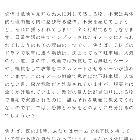
恐怖は危険や見知らぬ人に対して感じる物。不安は具体
的な理由無く内に忍び寄る恐怖。不安を感じてしまう
と、それに捕らわれてしまい、全く行動できなくなりま
す。日常生活の中でインプットされたイメージにとらわ
れてしまうのもその理由の一つです。例えば、テレビの
ドラマで攻撃に遭う場所は、決まって地下駐車場、人気
のない道、森の中。映画では抵抗しても無駄なシーン
や、抵抗をして攻撃をエスカレートさせるシーンが流れ
ています。このイメージ戦略で私達は地下駐車場、人気
のない道、森が危険だと洗脳されていますが、現実とは
全くかけ離れています。殆どの暴力は顔見知りによる物
で自宅で実施されるのに、誰もそれを明確に教えてくれ
ないのです。では、恐怖と不安をどのように見分けるの
でしょうか？
例えば、夜の11時、あなたはホームで地下鉄を待って
いて何か不快な気分になっています。あなた以外に誰も