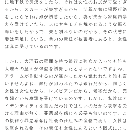
に地下鉄で痴漢をしたら、それは女性のお尻が可愛すぎ
るから、スカートが短すぎるから、父親が娘に猥褻行為
をしたらそれは娘が誘惑したから、妻が夫から家庭内暴
力を受けていたら、夫にヤキモチを焼かせるような振る
舞いをしたからで、夫と別れないのだから、その状態に
妻は満足している。暴力の責任が被害者にあると、女性
は真に受けているのです。
しかし、大理石の壁面を持つ銀行に強盗が入っても誰も
大理石の壁面が強盗を誘発したとはいわないですよね、
アラームが作動するのが遅かったから狙われたと誰も言
いませんよね。銀行が狙われたのは銀行だから。同じく
女性は女性だから、レズビアンだから、老婆だから、売
春婦だから攻撃を受けているのです。しかし、私達はア
イデンティティを選んだわけではないのだから攻撃を受
ける理由が無く、罪悪感を感じる必要も無いのです。こ
の複雑な罪悪感念は社会の仕組みの産物であり、女性は
攻撃される物、その責任も女性にあるという図式によっ