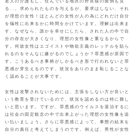
老人の介護もし、住んでいる地区の野良猫の面倒も見
る…。求められたものを与えるが、要求はしない、それ
が理想の女性！ほとんどの女性が人の為にどれだけ自分
を犠牲に出来るかに時間をかけています。理解は出来ま
す、なぜなら、誰かを幸せにしたら、された人の中で自
分の存在が大きくなり、理想の女性像と重なるからで
す。何故女性はエゴイストや物欲主義のレッテルを貼ら
れるのをそんなに嫌がるのでしょうか？罪悪感が原因で
す。こうあるべき事柄がしかるべき形で行われないと罪
悪感が芽生えるのです。状況をありのまま恥じることな
く認めることが大事です。
女性は攻撃されないためには、主張をしない方が良いと
いう教育を受けているので、状況を認めるのは特に難し
いと思います。ですが、罪悪感のウイルスを退治するに
は社会の固定観念の中で出来上がった理想の女性像を追
い払いましょう。さらに罪悪感によって、事態の結末を
自分の責任と考えてしまうのです。例えば、男性が女性