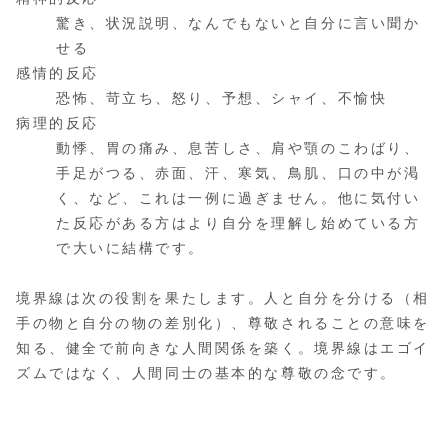
驚き、状況説明、なんでもないと自分に言い聞か
せる
感情的反応
恐怖、苛立ち、怒り、予想、シャイ、不愉快
病理的反応
動悸、胃の痛み、息苦しさ、肩や顎のこわばり、
手足がつる、赤面、汗、寒気、鳥肌、口の中が渇
く、など、これは一例に過ぎません。他に気付い
た反応がある方はより自分を理解し始めている方
で大いに結構です。
境界線は次の役割を果たします。人と自分を分ける（相
手の物と自分の物の差別化）、尊敬されることの意味を
知る、健全で前向きな人間関係を築く。境界線はエゴイ
ズムではなく、人間同士の基本的な尊敬の念です。