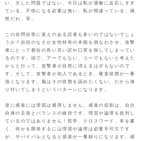
い、大した問題ではない、今日は私が過敏に反応しすぎ
ている、不快になる必要は無い、私が間違っている、偶
然だわ、等。
この自問自答に覚えのある読者も多いのではないでしょ
うか？自信のなさが女性特有の本能を損なわさせ、攻撃
者にとって都合の良い言い訳や口実を探してしまってい
るのです。頭で、アーでもない、コーでもないと考えた
からと行って、攻撃者が自然に消えるはずもないので
す。そして、攻撃者が知人であるとき、硬直状態が一番
強くなります。脳はその状態を認めたくない、だから凍
り付いてしまうというパターンになります。
逆に感覚には理屈は通用しません。感覚の役割は、自分
自身の主張とバランスの維持です。理屈や論理を批判し
ているのではありません！哲学、クロスワード、本を書
く、何かを開発するには理屈や論理は必要不可欠です
が、サバイバルとなると感覚が一番頼りになります。感