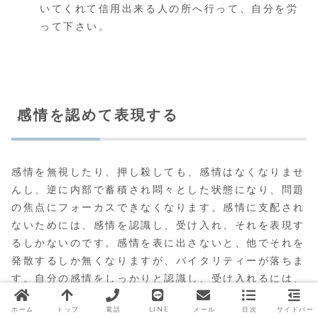
いてくれて信用出来る人の所へ行って、自分を労
って下さい。
感情を認めて表現する
感情を無視したり、押し殺しても、感情はなくなりませ
んし、逆に内部で蓄積され悶々とした状態になり、問題
の焦点にフォーカスできなくなります。感情に支配され
ないためには、感情を認識し、受け入れ、それを表現す
るしかないのです。感情を表に出さないと、他でそれを
発散するしか無くなりますが、バイタリティーが落ちま
す。自分の感情をしっかりと認識し、受け入れるには、
このページだけでは方法を語り尽くすことは出来ませ
ホーム
トップ
電話
LINE
メール
目次
サイドバー
ん。自分の弱点を見せずに感情を表現する方法は今後紹