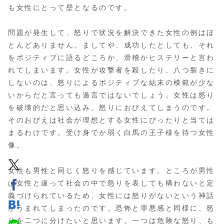
も女性にとって壁となるのです。
問題が発生して、怒りで状況を解決できた女性の例はほ
とんどありません。ましてや、成功したとしても、それ
をポジティブに語るどころか、滑稽かヒステリーと言わ
れてしまいます。女性が攻撃者を殺したり、八つ裂きに
しないのは、怒りによるポジティブな結末の模範が少な
いからだと言っても過言ではないでしょう。女性は怒り
を破壊的だと思い込み、怒りにおびえてしまうのです。
そのおびえは社会が理想とする女性にぴったりと当ては
まるわけです。受け身でか弱く白馬の王子様を待つ女性
像。
女性も男性と同じく怒りを感じています。ところが男性
は女性と違って社会の中で怒りを表しても構わないと定
義づけられているため、女性には怒りがないという神話
がうまれてしまったのです。恐怖と罪悪感と同様に、怒
りを二つに分けたいと思います。一つは危険な怒り、も