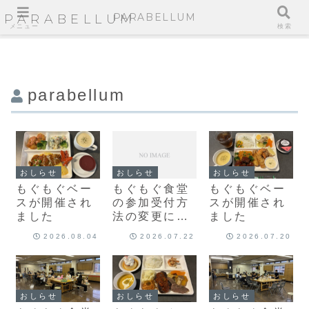
PARABELLUM
PARABELLUM
メニュー
検索
parabellum
おしらせ
おしらせ
おしらせ
もぐもぐベー
もぐもぐ食堂
もぐもぐベー
スが開催され
の参加受付方
スが開催され
ました
法の変更につ
ました
いて
2026.08.04
2026.07.22
2026.07.20
おしらせ
おしらせ
おしらせ