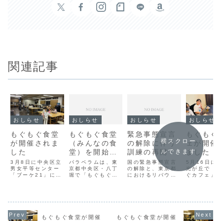
関連記事
おしらせ
おしらせ
おしらせ
おしらせ
もぐもぐ食堂
もぐもぐ食堂
緊急事態宣言
もぐもぐ
横スクロー
が開催されま
（みんなの食
の解除に伴う
ェが開催
した
堂）を開始し
訓練の再開
ました
ルできます
ます
3月8日に中央区立
パラベラムは、東
国の緊急事態宣言
5月16日に
男女平等センター
京都中央区・八丁
の解除と、東京都
光が丘で「
「ブーケ21」にて
堀で「もぐもぐ食
におけるリバウン
ぐカフェ」
「もぐもぐ食堂」
堂（みんなの食
ド防止措置によ
させていた
(みんなの食堂)を
堂）」を開始する
り、訓練会場とし
した。ご参
開催させていただ
ことになりまし
て使用している、
だきました
きました。ご参加
た。初回は7月14
区民活動センター
に、心より
いただきました皆
日（日曜日）・17
の開館時間が、10
し上げます
様に、心より感謝
時～19時に開催
月24日まで21時
もぐもぐ食堂が開催
もぐもぐ食堂が開催
申し上げます。ま
し、以後、毎月第
となりましたの