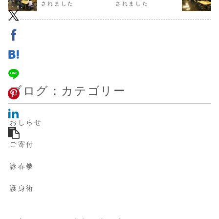
されました
されました
た、開催にあた
2日曜日に定期的
で、護身術教室を
り、ご協力いただ
に開催いたしま
再開いたします。
いた関係機関の皆
す。会場などの詳
リバウンド防止措
様にも感謝いたし
細は「もぐもぐ食
置中は、訓練時間
ます。
堂」のページをご
が下記の通り変
覧...
更...
ブログ：カテゴリー
おしらせ
ご寄付
詠春拳
護身術