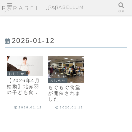
PARABELLUM
PARABELLUM
メニュー
検索
2026-01-12
おしらせ
【2026年4月
おしらせ
始動】北赤羽
もぐもぐ食堂
の子ども食堂
が開催されま
「もぐもぐベ
した
ース」ボラン
2026.01.12
2026.01.12
ティア＆ご寄
付募集のお知
らせ